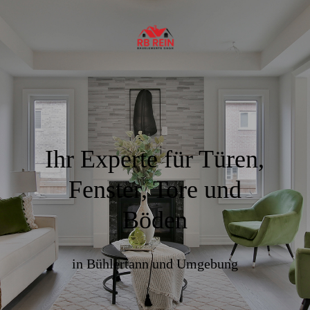
Ihr Experte für Türen,
Fenster, Tore und
Böden
in Bühlertann und Umgebung