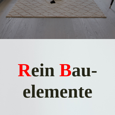
R
ein
B
au­
elemente